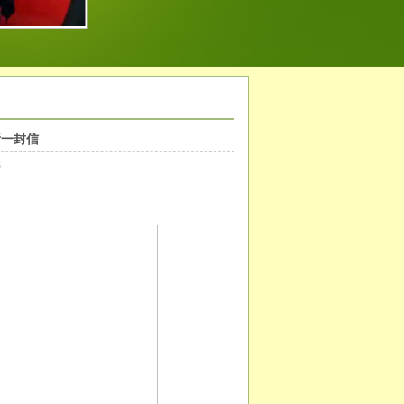
所一封信
3