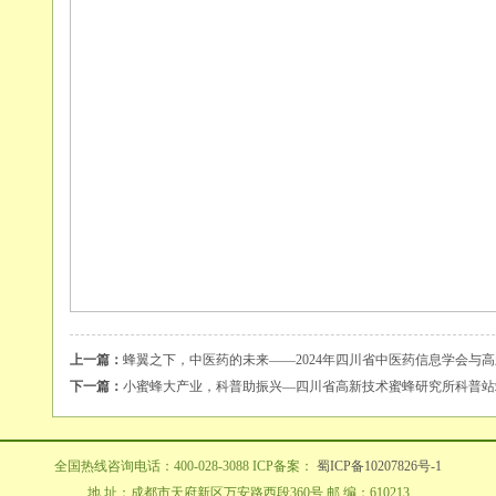
上一篇：
蜂翼之下，中医药的未来——2024年四川省中医药信息学会与
下一篇：
小蜜蜂大产业，科普助振兴—四川省高新技术蜜蜂研究所科普站
全国热线咨询电话：400-028-3088 ICP备案：
蜀ICP备10207826号-1
地 址：成都市天府新区万安路西段360号 邮 编：610213