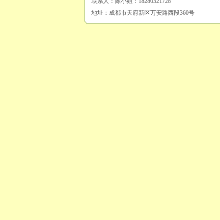
联系人：陈小姐：18280321728
地址：成都市天府新区万安路西段360号