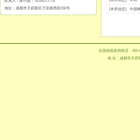
[本所动态]
申明
联系人：陈小姐：18280321728
地址：成都市天府新区万安路西段360号
[本所动态]
中国
全国热线咨询电话：400-02
地 址：成都市天府新区